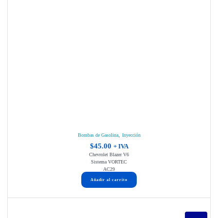
,
Bombas de Gasolina
Inyección
$
45.00
+ IVA
Chevrolet Blazer V6
Sistema VORTEC
AC29
Añadir al carrito