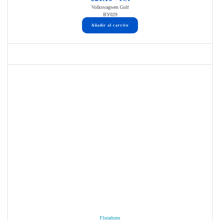
Volkswagwen Golf
BY029
Añadir al carrito
Flotadores