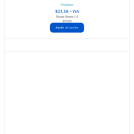
Flotadores
$
21.16
+ IVA
Nissan Almera 1.6
BY059
Añadir al carrito