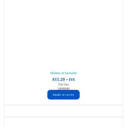
Módulos de Encendido
$
15.29
+ IVA
Fiat Uno
AM96640
Añadir al carrito