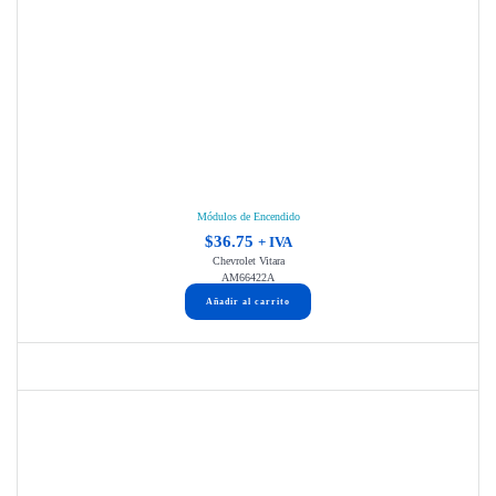
Módulos de Encendido
$
36.75
+ IVA
Chevrolet Vitara
AM66422A
Añadir al carrito