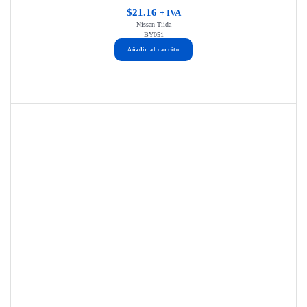
$
21.16
+ IVA
Nissan Tiida
BY051
Añadir al carrito