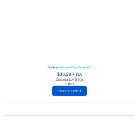
,
Bobinas de Encendido
Encendido
$
38.50
+ IVA
Chevrolet Luv D-Max
IC185A
Añadir al carrito