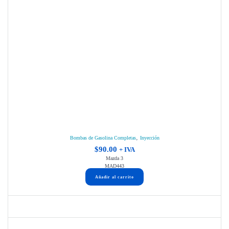
,
Bombas de Gasolina Completas
Inyección
$
90.00
+ IVA
Mazda 3
MAD443
Añadir al carrito