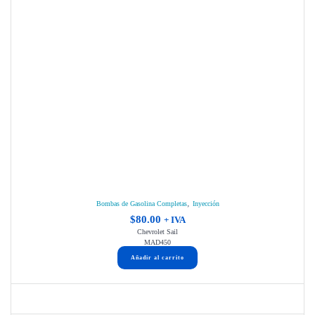
,
Bombas de Gasolina Completas
Inyección
$
80.00
+ IVA
Chevrolet Sail
MAD450
Añadir al carrito