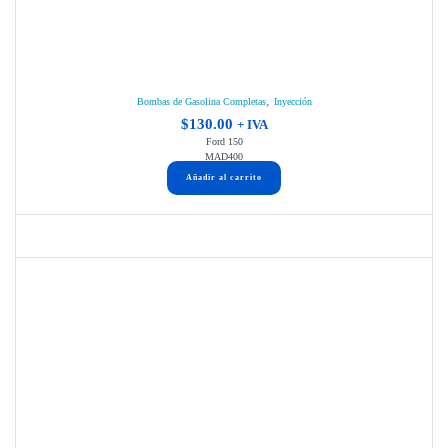
,
Bombas de Gasolina Completas
Inyección
$
130.00
+ IVA
Ford 150
MAD400
Añadir al carrito