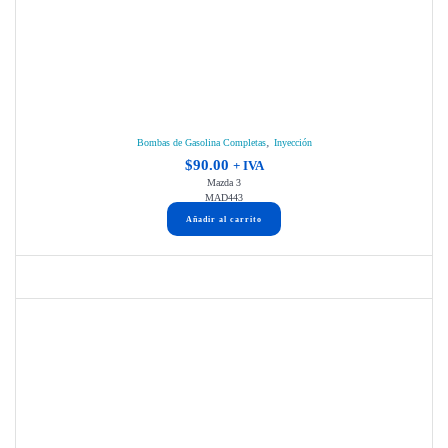
,
Bombas de Gasolina Completas
Inyección
$
90.00
+ IVA
Mazda 3
MAD443
Añadir al carrito