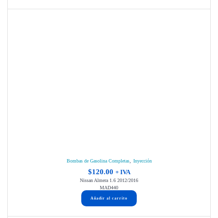
,
Bombas de Gasolina Completas
Inyección
$
120.00
+ IVA
Nissan Almera 1.6 2012/2016
MAD440
Añadir al carrito