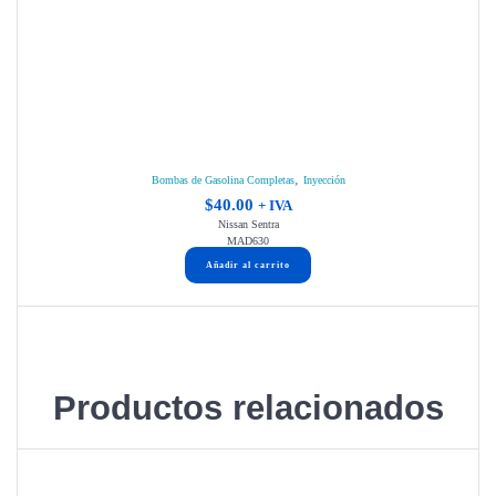
,
Bombas de Gasolina Completas
Inyección
$
40.00
+ IVA
Nissan Sentra
MAD630
Añadir al carrito
Productos relacionados