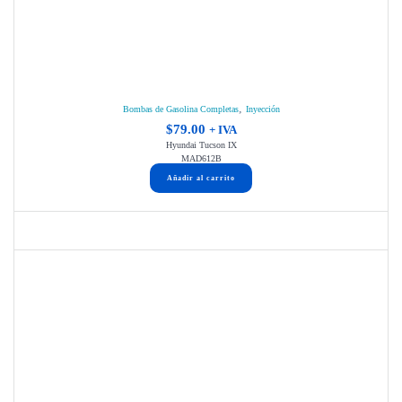
,
Bombas de Gasolina Completas
Inyección
$
79.00
+ IVA
Hyundai Tucson IX
MAD612B
Añadir al carrito