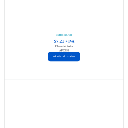
Filtros de Aire
$
7.21
+ IVA
Chevrolet Astra
AFC359
Añadir al carrito