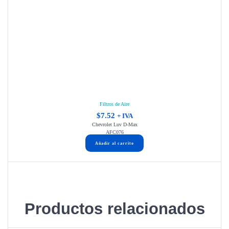
Filtros de Aire
$
7.52
+ IVA
Chevrolet Luv D-Max
AFC076
Añadir al carrito
Productos relacionados