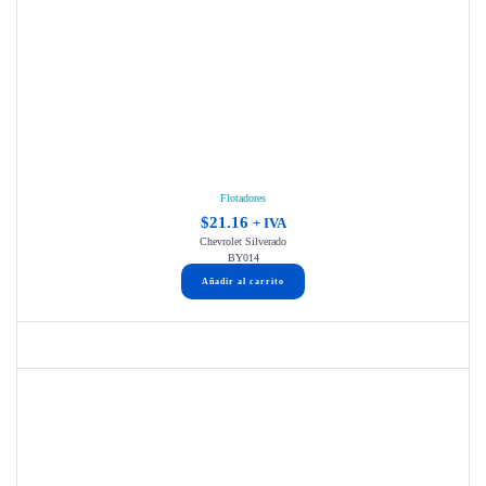
Flotadores
$
21.16
+ IVA
Chevrolet Silverado
BY014
Añadir al carrito