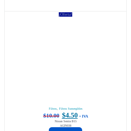
¡Oferta!
,
Filtros
Filtros Sumergibles
$
4.50
$
10.00
El
El
+ IVA
Nissan Sentra B15
precio
precio
AGIN038
original
actual