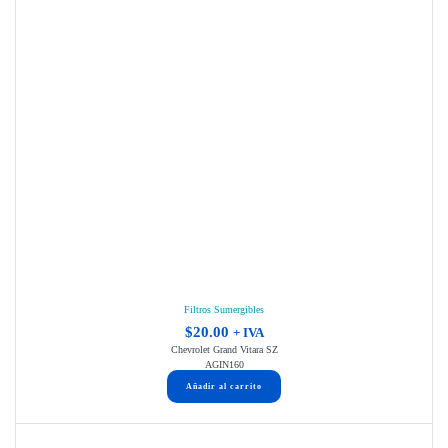
Filtros Sumergibles
$
20.00
+ IVA
Chevrolet Grand Vitara SZ
AGIN160
Añadir al carrito