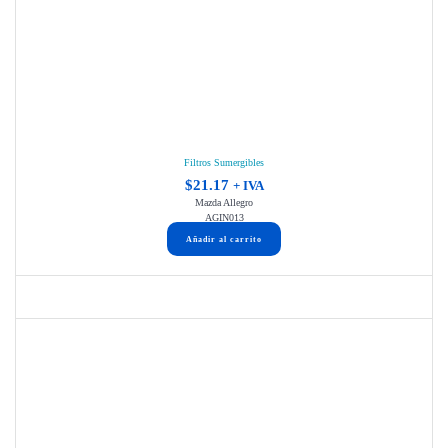
Filtros Sumergibles
$
21.17
+ IVA
Mazda Allegro
AGIN013
Añadir al carrito