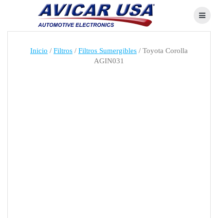
Skip
to
content
Inicio
/
Filtros
/
Filtros Sumergibles
/ Toyota Corolla
AGIN031