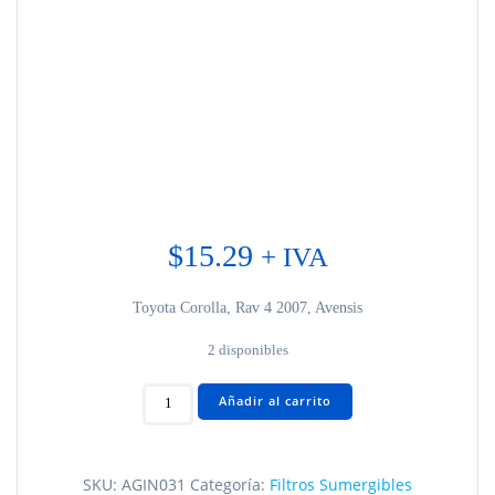
$
15.29
+ IVA
Toyota Corolla, Rav 4 2007, Avensis
2 disponibles
Toyota
Añadir al carrito
Corolla
AGIN031
cantidad
SKU:
AGIN031
Categoría:
Filtros Sumergibles