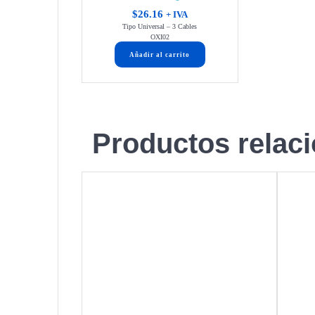
$
26.16
+ IVA
Tipo Universal – 3 Cables
OXI02
Añadir al carrito
Productos relac