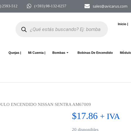
sales@avicarus.com
2) 2593-512
(+593) 98-132-0257
Búsqueda
Inicio |
de
productos
Quejas |
Mi Cuenta |
Bombas
Bobinas De Encendido
Módulo
ULO ENCENDIDO NISSAN SENTRA AM67009
$
17.86
+ IVA
20 disponibles