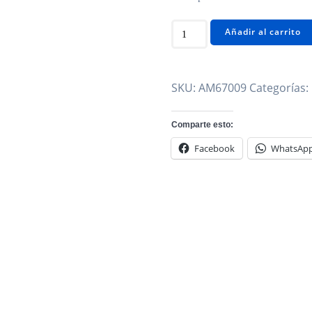
MODULO
Añadir al carrito
ENCENDIDO
NISSAN
SENTRA
SKU:
AM67009
Categorías:
AM67009
cantidad
Comparte esto:
Facebook
WhatsAp