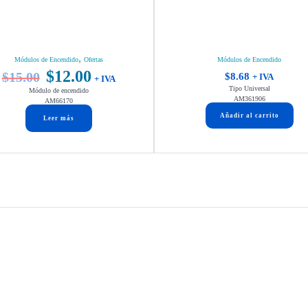
,
Módulos de Encendido
Ofertas
Módulos de Encendido
$
12.00
$
15.00
El
El
$
8.68
+ IVA
+ IVA
Tipo Universal
Módulo de encendido
precio
precio
AM361906
AM66170
original
actual
Añadir al carrito
Leer más
era:
es:
$15.00.
$12.00.