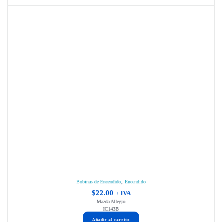
$20.00.
$16.00.
,
Bobinas de Encendido
Encendido
$
22.00
+ IVA
Mazda Allegro
IC143B
Añadir al carrito