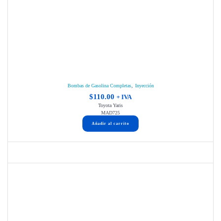
,
Bombas de Gasolina Completas
Inyección
$
110.00
+ IVA
Toyota Yaris
MAD725
Añadir al carrito