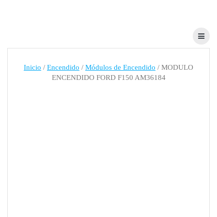
Skip
to
content
Inicio
/
Encendido
/
Módulos de Encendido
/ MODULO
ENCENDIDO FORD F150 AM36184