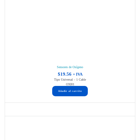
Sensores de Oxígeno
$
19.56
+ IVA
Tipo Universal – 1 Cable
OXI01
Añadir al carrito