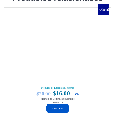
¡Oferta!
,
Módulos de Encendido
Ofertas
$
16.00
$
20.00
El
El
+ IVA
Módulo de Control de encendido
precio
precio
AM66122
original
actual
Leer más
era:
es: