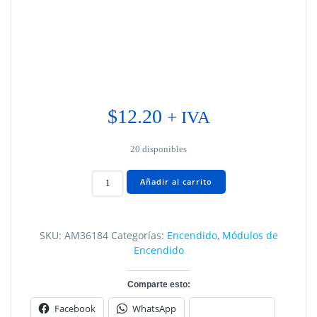
$
12.20
+ IVA
20 disponibles
MODULO
Añadir al carrito
ENCENDIDO
FORD
F150
SKU:
AM36184
Categorías:
Encendido
,
Módulos de
AM36184
Encendido
cantidad
Comparte esto:
Facebook
WhatsApp