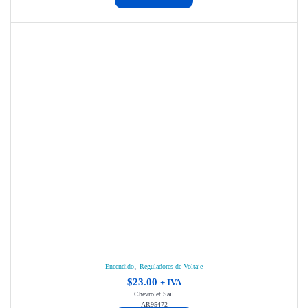
,
Encendido
Reguladores de Voltaje
$
23.00
+ IVA
Chevrolet Sail
AR95472