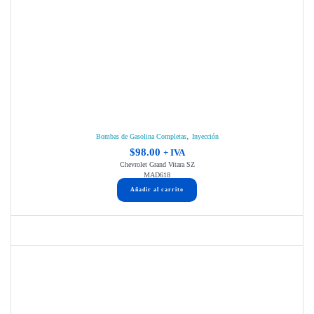
,
Bombas de Gasolina Completas
Inyección
$
98.00
+ IVA
Chevrolet Grand Vitara SZ
MAD618
Añadir al carrito