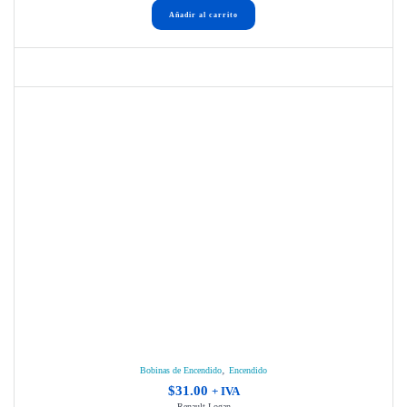
Añadir al carrito
,
Bobinas de Encendido
Encendido
$
31.00
+ IVA
Renault Logan