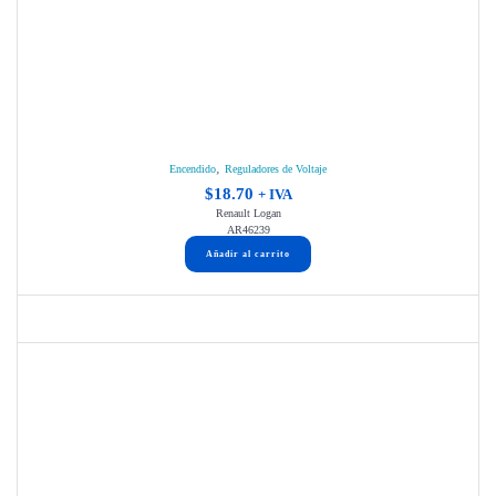
,
Encendido
Reguladores de Voltaje
$
18.70
+ IVA
Renault Logan
AR46239
Añadir al carrito