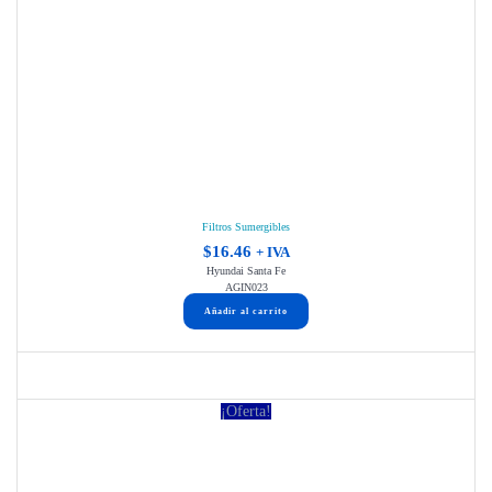
Filtros Sumergibles
$
16.46
+ IVA
Hyundai Santa Fe
AGIN023
Añadir al carrito
¡Oferta!