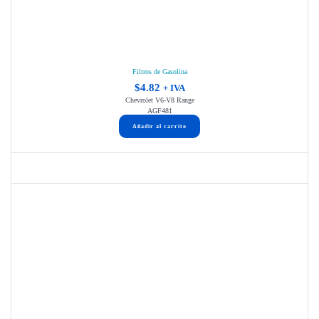
Filtros de Gasolina
$
4.82
+ IVA
Chevrolet V6-V8 Range
AGF481
Añadir al carrito