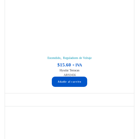
,
Encendido
Reguladores de Voltaje
$
15.60
+ IVA
Hyudai Terracan
AR92456
Añadir al carrito