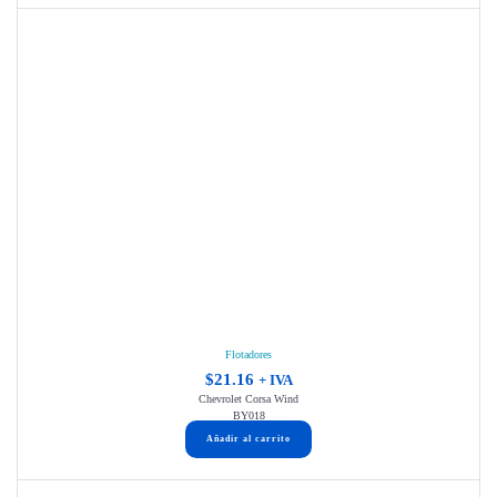
Flotadores
$
21.16
+ IVA
Chevrolet Corsa Wind
BY018
Añadir al carrito