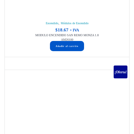
,
Encendido
Módulos de Encendido
$
18.67
+ IVA
MODULO ENCENDIDO SAN REMO MONZA 1.8
AM26100
Añadir al carrito
¡Oferta!