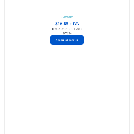
Flotadores
$
16.65
+ IVA
HYUNDAI i10 1.1 2011
BY194
Añadir al carrito