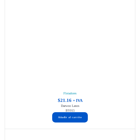
Flotadores
$
21.16
+ IVA
Daewoo Lanos
BY015
Añadir al carrito