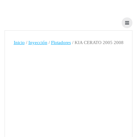
Skip
to
content
Inicio
/
Inyección
/
Flotadores
/ KIA CERATO 2005 2008