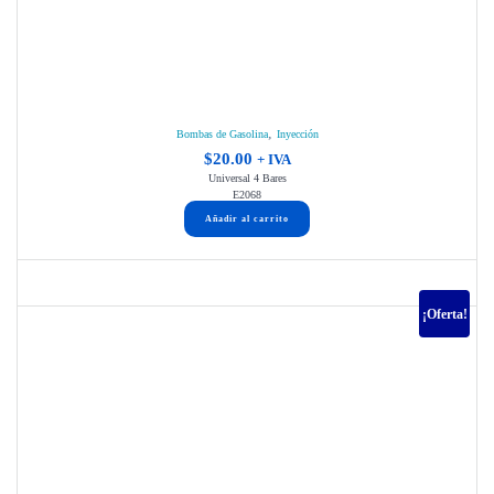
,
Bombas de Gasolina
Inyección
$
20.00
+ IVA
Universal 4 Bares
E2068
Añadir al carrito
¡Oferta!