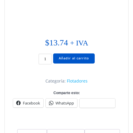
$
13.74
+ IVA
KIA
Añadir al carrito
CERATO
2005
2008
Categoría:
Flotadores
cantidad
Comparte esto:
Facebook
WhatsApp