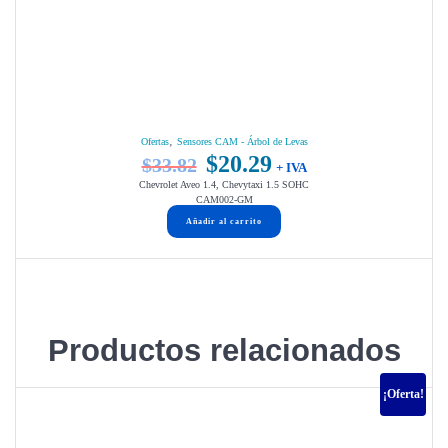
,
Ofertas
Sensores CAM - Árbol de Levas
$
20.29
$
33.82
El
El
+ IVA
Chevrolet Aveo 1.4, Chevytaxi 1.5 SOHC
precio
precio
CAM002-GM
original
actual
Añadir al carrito
era:
es:
$33.82.
$20.29.
Productos relacionados
¡Oferta!