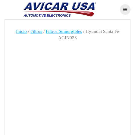
Skip
to
content
Inicio
/
Filtros
/
Filtros Sumergibles
/ Hyundai Santa Fe
AGIN023