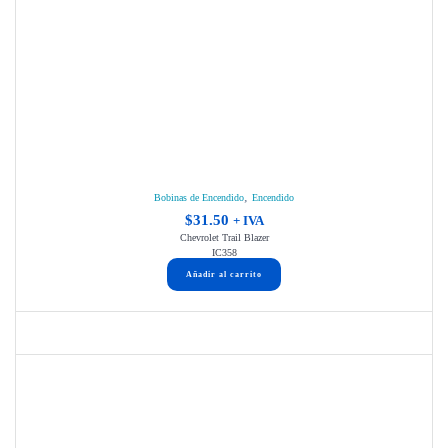
,
Bobinas de Encendido
Encendido
$
31.50
+ IVA
Chevrolet Trail Blazer
IC358
Añadir al carrito