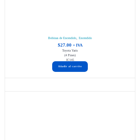
,
Bobinas de Encendido
Encendido
$
27.00
+ IVA
Toyota Yaris
(4 Pines)
IC145
Añadir al carrito