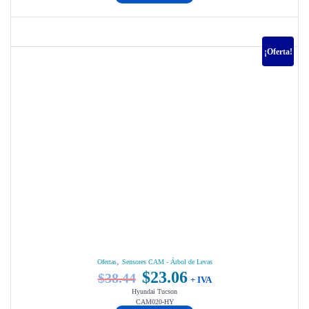
era:
es:
$20.00.
$15.92.
¡Oferta!
,
Ofertas
Sensores CAM - Árbol de Levas
$
23.06
$
38.44
El
El
+ IVA
Hyundai Tucson
precio
precio
CAM020-HY