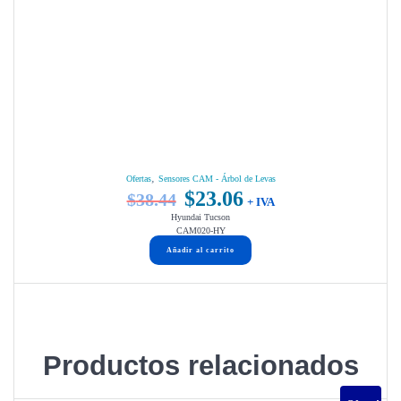
,
Ofertas
Sensores CAM - Árbol de Levas
$
23.06
$
38.44
El
El
+ IVA
Hyundai Tucson
precio
precio
CAM020-HY
original
actual
Añadir al carrito
era:
es:
$38.44.
$23.06.
Productos relacionados