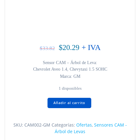
El
El
+ IVA
$
20.29
$
33.82
precio
precio
original
actual
Sensor CAM – Árbol de Leva:
era:
es:
Chevrolet Aveo 1.4, Chevytaxi 1.5 SOHC
$33.82.
$20.29.
Marca:
GM
1 disponibles
Chevrolet
Añadir al carrito
Aveo
1.4,
Chevytaxi
SKU:
CAM002-GM
Categorías:
Ofertas
,
Sensores CAM -
1.5
Árbol de Levas
SOHC
CAM002-