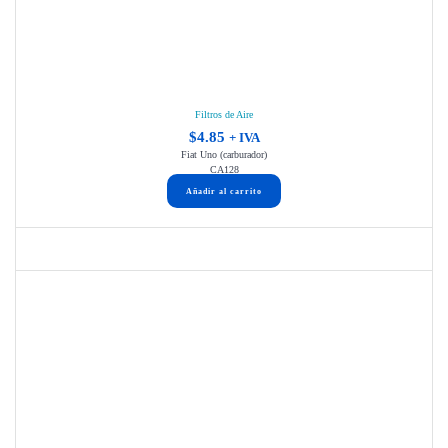
Filtros de Aire
$
4.85
+ IVA
Fiat Uno (carburador)
CA128
Añadir al carrito