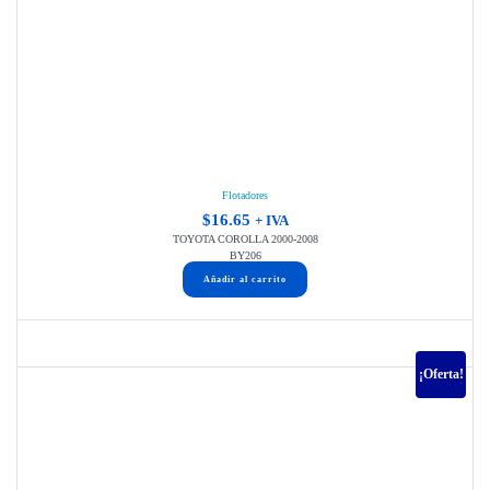
Flotadores
$
16.65
+ IVA
TOYOTA COROLLA 2000-2008
BY206
Añadir al carrito
¡Oferta!